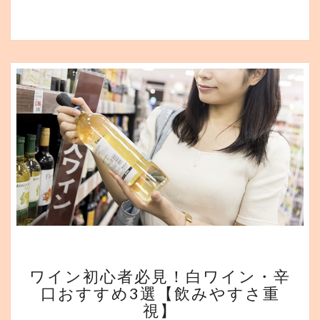
す
め
3
選
【飲
み
や
す
さ
重
視】
ワ
ワイン初心者必見！白ワイン・辛
イ
口おすすめ3選【飲みやすさ重
ン
視】
初