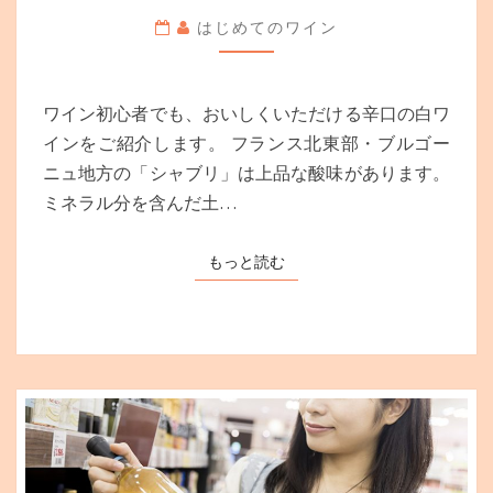
心
はじめてのワイン
者
必
見！
白
ワイン初心者でも、おいしくいただける辛口の白ワ
ワ
インをご紹介します。 フランス北東部・ブルゴー
イ
ニュ地方の「シャブリ」は上品な酸味があります。
ン・
辛
ミネラル分を含んだ土…
口
お
もっと読む
もっと読む
す
す
め
3
選
【飲
み
や
す
さ