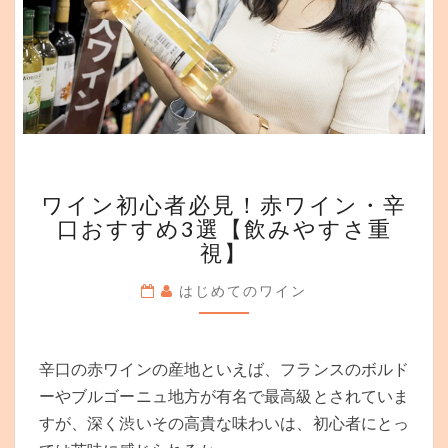
重
視】
ワ
ワイン初心者必見！赤ワイン・辛
イ
口おすすめ3選【飲みやすさ重
ン
視】
初
心
はじめてのワイン
者
必
見！
赤
辛口の赤ワインの産地といえば、フランスのボルド
ワ
ーやブルゴーニュ地方が有名で最高級とされていま
イ
すが、深く渋いその高貴な味わいは、初心者にとっ
ン・
辛