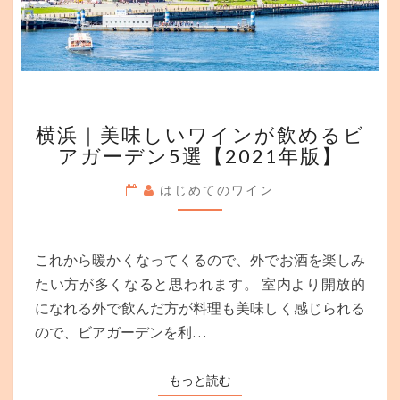
横
横浜｜美味しいワインが飲めるビ
浜
アガーデン5選【2021年版】
｜
美
はじめてのワイン
味
し
い
ワ
これから暖かくなってくるので、外でお酒を楽しみ
イ
たい方が多くなると思われます。 室内より開放的
ン
になれる外で飲んだ方が料理も美味しく感じられる
が
飲
ので、ビアガーデンを利…
め
る
もっと読む
もっと読む
ビ