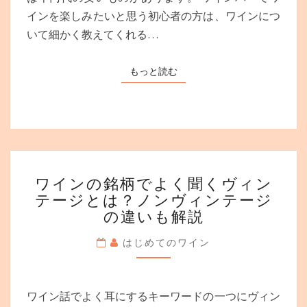
こ
インを楽しみたいと思う初心者の方は、ワインにつ
の
お
いて細かく教えてくれる…
店！
ビ
もっと読む
もっと読む
ギ
ナ
ー
で
も
楽
し
ワ
ワインの銘柄でよく聞くヴィン
め
イ
テージとは？ノンヴィンテージ
る
ン
専
の違いも解説
の
門
銘
店
はじめてのワイン
柄
を
で
紹
よ
介
く
ワイン話でよく耳にするキーワードの一つにヴィン
し
聞