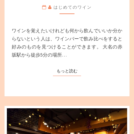
ン
はじめてのワイン
初
心
者
な
ワインを覚えたいけれども何から飲んでいいか分か
ら
らないという人は、ワインバーで飲み比べをすると
こ
好みのものを見つけることができます。 大名の赤
の
お
坂駅から徒歩5分の場所…
店！
ビ
もっと読む
もっと読む
ギ
ナ
ー
で
も
楽
し
め
る
専