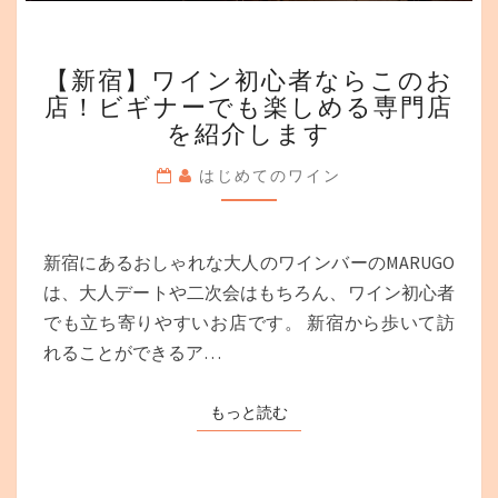
【新
【新宿】ワイン初心者ならこのお
宿】
店！ビギナーでも楽しめる専門店
ワ
を紹介します
イ
ン
はじめてのワイン
初
心
者
な
新宿にあるおしゃれな大人のワインバーのMARUGO
ら
は、大人デートや二次会はもちろん、ワイン初心者
こ
でも立ち寄りやすいお店です。 新宿から歩いて訪
の
お
れることができるア…
店！
ビ
もっと読む
もっと読む
ギ
ナ
ー
で