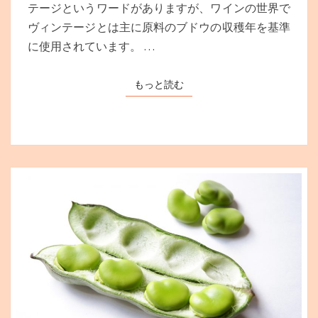
テージというワードがありますが、ワインの世界で
ま
く
ヴィンテージとは主に原料のブドウの収穫年を基準
す
ヴ
ィ
に使用されています。 …
ン
テ
もっと読む
もっと読む
ー
ジ
と
は？
ノ
ン
ヴ
ィ
ン
テ
ー
ジ
の
違
い