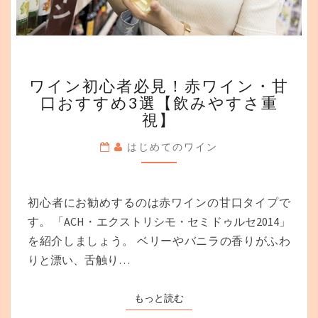
ワ
ワイン初心者必見！赤ワイン・甘
イ
口おすすめ3選【飲みやすさ重
ン
視】
初
心
はじめてのワイン
者
必
見！
赤
初心者にお勧めするのは赤ワインの甘口タイプで
ワ
す。 「ACH・エクストリシモ・セミドゥルセ2014」
イ
を紹介しましょう。 ベリーやバニラの香りがふわ
ン・
甘
りと漂い、舌触り…
口
お
もっと読む
もっと読む
す