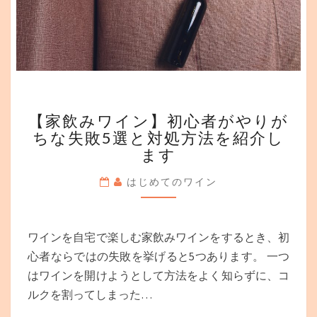
ッ
ト
5
選
を
紹
介
【家
【家飲みワイン】初心者がやりが
飲
ちな失敗5選と対処方法を紹介し
み
ます
ワ
イ
はじめてのワイン
ン】
初
心
者
ワインを自宅で楽しむ家飲みワインをするとき、初
が
心者ならではの失敗を挙げると5つあります。 一つ
や
はワインを開けようとして方法をよく知らずに、コ
り
が
ルクを割ってしまった…
ち