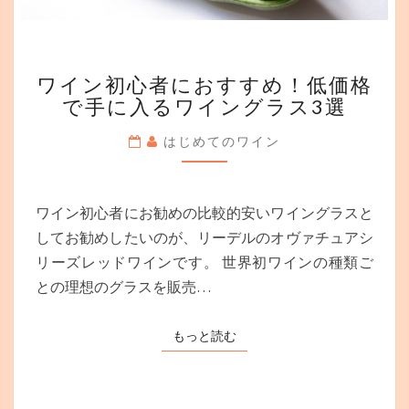
も
解
説
ワ
ワイン初心者におすすめ！低価格
イ
で手に入るワイングラス3選
ン
初
はじめてのワイン
心
者
に
お
ワイン初心者にお勧めの比較的安いワイングラスと
す
してお勧めしたいのが、リーデルのオヴァチュアシ
す
リーズレッドワインです。 世界初ワインの種類ご
め！
低
との理想のグラスを販売…
価
格
もっと読む
もっと読む
で
手
に
入