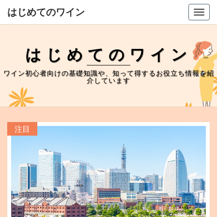
はじめてのワイン
Togg
navig
はじめてのワイン
ワイン初心者向けの基礎知識や、知って得するお役立ち情報を紹
介しています
注目
注目
注目
注目
注目