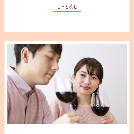
な
もっと読む
もっと読む
失
敗
5
選
と
対
処
方
法
を
紹
介
し
ま
す