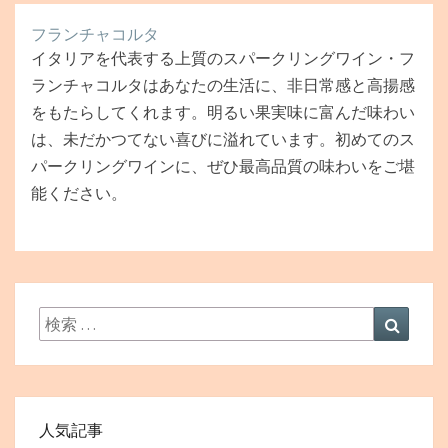
シ
い
フランチャコルタ
ョ
銘
イタリアを代表する上質のスパークリングワイン・フ
ン
柄
5
ランチャコルタはあなたの生活に、非日常感と高揚感
選
をもたらしてくれます。明るい果実味に富んだ味わい
は、未だかつてない喜びに溢れています。初めてのス
パークリングワインに、ぜひ最高品質の味わいをご堪
能ください。
検
検
索:
索
人気記事