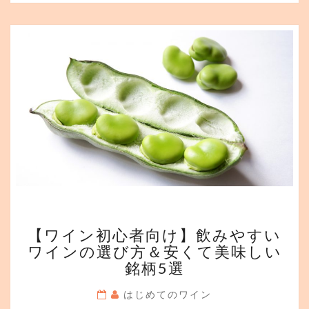
る
ワ
イ
ン
グ
ラ
ス
3
選
【ワ
【ワイン初心者向け】飲みやすい
イ
ワインの選び方＆安くて美味しい
ン
銘柄5選
初
心
はじめてのワイン
者