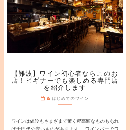
門
店
を
紹
介
し
ま
す
【難
【難波】ワイン初心者ならこのお
波】
店！ビギナーでも楽しめる専門店
ワ
を紹介します
イ
ン
はじめてのワイン
初
心
者
な
ワインは値段もさまざまで驚く程高額なものもあれ
ら
ば千円代の安いものがあります。 ワインバーでワ