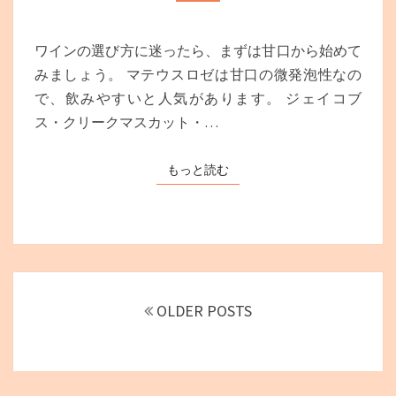
向
け】
飲
ワインの選び方に迷ったら、まずは甘口から始めて
み
みましょう。 マテウスロゼは甘口の微発泡性なの
や
で、飲みやすいと人気があります。 ジェイコブ
す
い
ス・クリークマスカット・…
ワ
イ
もっと読む
もっと読む
ン
の
選
び
方
＆
投
安
稿
OLDER POSTS
く
ナ
て
ビ
美
ゲ
味
ー
し