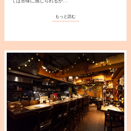
ては苦味に感じられるか…
口
お
もっと読む
もっと読む
す
す
め
3
選
【飲
み
や
す
さ
重
視】