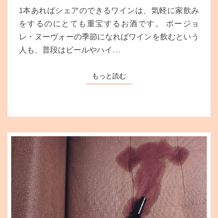
み
1本あればシェアのできるワインは、気軽に家飲み
比
をするのにとても重宝するお酒です。 ボージョ
べ
レ・ヌーヴォーの季節になればワインを飲むという
セ
ッ
人も、普段はビールやハイ…
ト
が
もっと読む
もっと読む
マ
ス
ト！
そ
の
理
由
と
お
す
す
め
セ