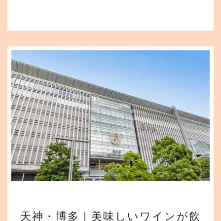
ア
ガ
ー
デ
ン
5
選
【2021
年
版】
天
天神・博多｜美味しいワインが飲
神・