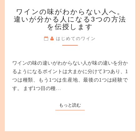
ワ
ワインの味がわからない人へ。
イ
違いが分かる人になる3つの方法
ン
を伝授します
の
味
はじめてのワイン
が
わ
か
ら
ワインの味の違いがわからない人が味の違いを分か
な
るようになるポイントは大まかに分けて3つあり、1
い
つは種類、もう1つは生産地、最後の1つは経験で
人
へ。
す。 まず1つ目の種…
違
い
もっと読む
もっと読む
が
分
か
る
人