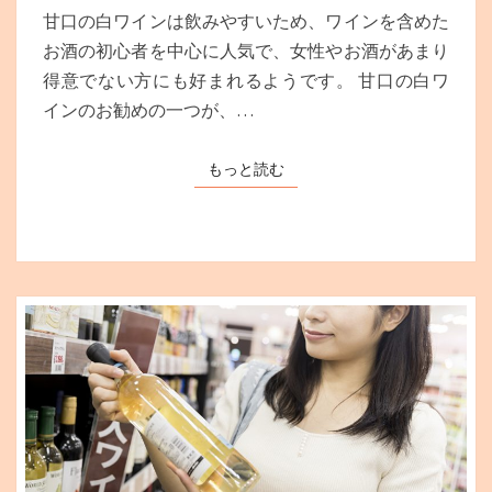
白
甘口の白ワインは飲みやすいため、ワインを含めた
ワ
お酒の初心者を中心に人気で、女性やお酒があまり
イ
得意でない方にも好まれるようです。 甘口の白ワ
ン・
甘
インのお勧めの一つが、…
口
お
もっと読む
もっと読む
す
す
め
3
選
【飲
み
や
す
さ
重
視】