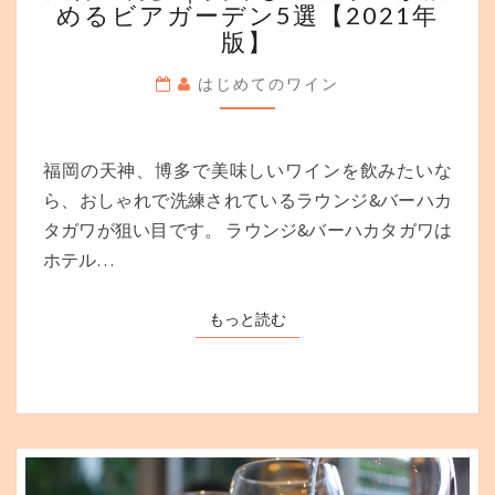
めるビアガーデン5選【2021年
博
版】
多
｜
はじめてのワイン
美
味
し
い
福岡の天神、博多で美味しいワインを飲みたいな
ワ
ら、おしゃれで洗練されているラウンジ&バーハカ
イ
タガワが狙い目です。 ラウンジ&バーハカタガワは
ン
が
ホテル…
飲
め
もっと読む
もっと読む
る
ビ
ア
ガ
ー
デ
ン