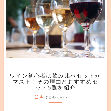
5
選
【2021
年
版】
ワ
ワイン初心者は飲み比べセットが
イ
マスト！その理由とおすすめセ
ン
ット5選を紹介
初
心
はじめてのワイン
者
は
飲