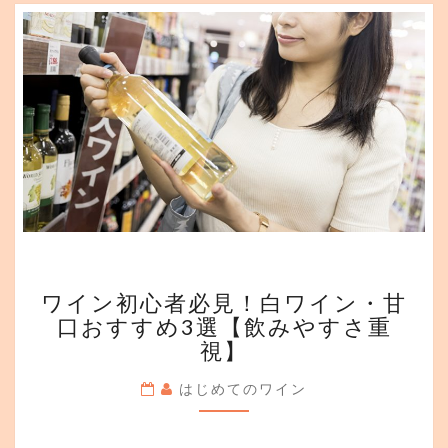
に
な
る
3
つ
の
方
法
を
伝
授
し
ま
ワ
す
ワイン初心者必見！白ワイン・甘
イ
口おすすめ3選【飲みやすさ重
ン
視】
初
心
はじめてのワイン
者
必
見！