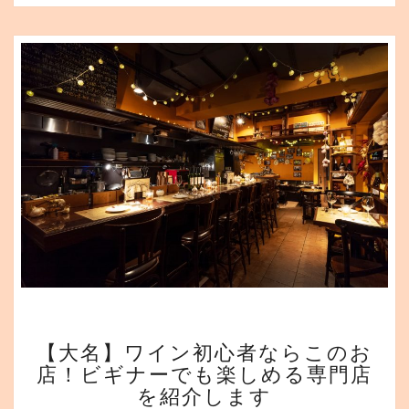
も
楽
し
め
る
専
門
店
を
紹
介
し
ま
す
【大
【大名】ワイン初心者ならこのお
名】
店！ビギナーでも楽しめる専門店
ワ
を紹介します
イ